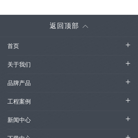
返回顶部
首页
关于我们
品牌产品
工程案例
新闻中心